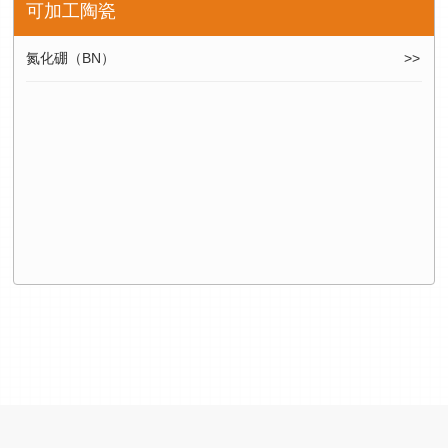
可加工陶瓷
氮化硼（BN）