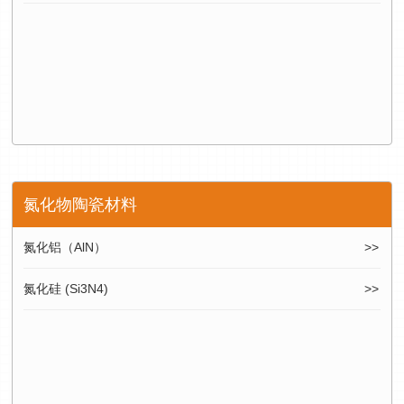
氮化物陶瓷材料
氮化铝（AlN）
氮化硅 (Si3N4)